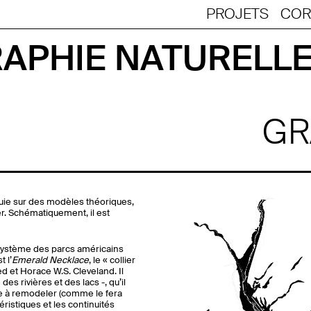
Jump to navigation
PROJETS
COR
APHIE NATURELLE
GR
uie sur des modèles théoriques,
er. Schématiquement, il est
u système des parcs américains
 l’
Emerald Necklace
, le « collier
 et Horace W.S. Cleveland. Il
es rivières et des lacs -, qu’il
me à remodeler (comme le fera
éristiques et les continuités