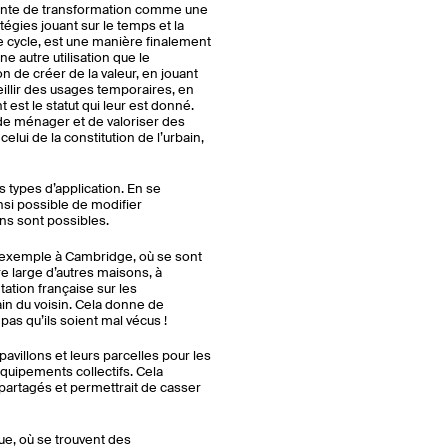
ttente de transformation comme une
atégies jouant sur le temps et la
e cycle, est une manière finalement
e autre utilisation que le
n de créer de la valeur, en jouant
illir des usages temporaires, en
est le statut qui leur est donné.
de ménager et de valoriser des
lui de la constitution de l’urbain,
s types d’application. En se
insi possible de modifier
ns sont possibles.
ar exemple à Cambridge, où se sont
re large d’autres maisons, à
ation française sur les
rain du voisin. Cela donne de
as qu’ils soient mal vécus !
villons et leurs parcelles pour les
équipements collectifs. Cela
partagés et permettrait de casser
ue, où se trouvent des