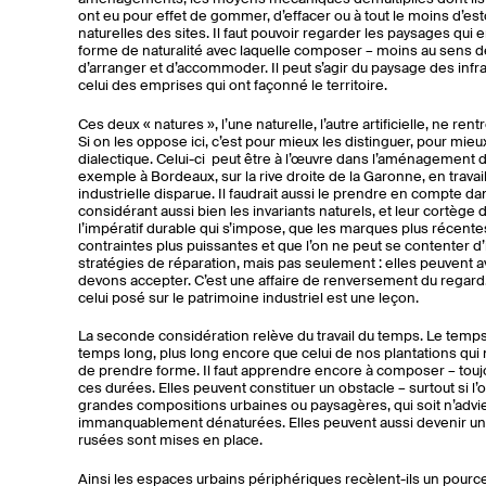
ont eu pour effet de gommer, d’effacer ou à tout le moins d’es
naturelles des sites. Il faut pouvoir regarder les paysages qu
forme de naturalité avec laquelle composer – moins au sens de
d’arranger et d’accommoder. Il peut s’agir du paysage des inf
celui des emprises qui ont façonné le territoire.
Ces deux « natures », l’une naturelle, l’autre artificielle, ne re
Si on les oppose ici, c’est pour mieux les distinguer, pour mi
dialectique. Celui-ci peut être à l’œuvre dans l’aménagement d
exemple à Bordeaux, sur la rive droite de la Garonne, en travail
industrielle disparue. Il faudrait aussi le prendre en compte d
considérant aussi bien les invariants naturels, et leur cortège d
l’impératif durable qui s’impose, que les marques plus récentes
contraintes plus puissantes et que l’on ne peut se contenter d’
stratégies de réparation, mais pas seulement : elles peuvent 
devons accepter. C’est une affaire de renversement du regard
celui posé sur le patrimoine industriel est une leçon.
La seconde considération relève du travail du temps. Le temp
temps long, plus long encore que celui de nos plantations qui
de prendre forme. Il faut apprendre encore à composer – tou
ces durées. Elles peuvent constituer un obstacle – surtout si 
grandes compositions urbaines ou paysagères, qui soit n’advie
immanquablement dénaturées. Elles peuvent aussi devenir un a
rusées sont mises en place.
Ainsi les espaces urbains périphériques recèlent-ils un pourc