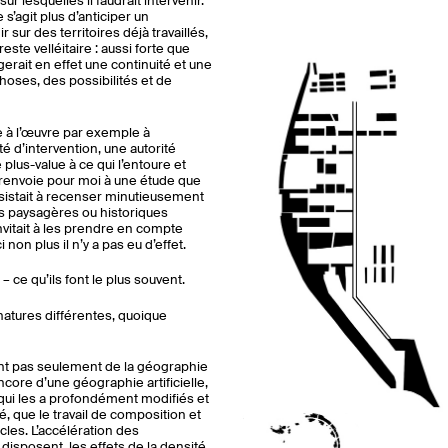
ur lesquelles il faudrait intervenir.
s’agit plus d’anticiper un
ur des territoires déjà travaillés,
ste velléitaire : aussi forte que
exigerait en effet une continuité et une
choses, des possibilités et de
e à l’œuvre par exemple à
é d’intervention, une autorité
plus-value à ce qui l’entoure et
 renvoie pour moi à une étude que
nsistait à recenser minutieusement
ns paysagères ou historiques
nvitait à les prendre en compte
non plus il n’y a pas eu d’effet.
 ce qu’ils font le plus souvent.
atures différentes, quoique
ent pas seulement de la géographie
ncore d’une géographie artificielle,
 qui les a profondément modifiés et
té, que le travail de composition et
cles. L’accélération des
sposent, les effets de la densité,