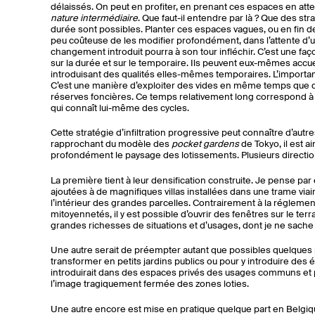
délaissés. On peut en profiter, en prenant ces espaces en a
nature intermédiaire
. Que faut-il entendre par là ? Que des str
durée sont possibles. Planter ces espaces vagues, ou en fin d
peu coûteuse de les modifier profondément, dans l’attente d’un
changement introduit pourra à son tour infléchir. C’est une faço
sur la durée et sur le temporaire. Ils peuvent eux-mêmes accue
introduisant des qualités elles-mêmes temporaires. L’important 
C’est une manière d’exploiter des vides en même temps que 
réserves foncières. Ce temps relativement long correspond à ce
qui connaît lui-même des cycles.
Cette stratégie d’infiltration progressive peut connaître d’autre
rapprochant du modèle des
pocket gardens
de Tokyo, il est a
profondément le paysage des lotissements. Plusieurs directio
La première tient à leur densification construite. Je pense p
ajoutées à de magnifiques villas installées dans une trame viai
l’intérieur des grandes parcelles. Contrairement à la réglement
mitoyennetés, il y est possible d’ouvrir des fenêtres sur le ter
grandes richesses de situations et d’usages, dont je ne sache p
Une autre serait de préempter autant que possibles quelques pa
transformer en petits jardins publics ou pour y introduire des 
introduirait dans des espaces privés des usages communs et 
l’image tragiquement fermée des zones loties.
Une autre encore est mise en pratique quelque part en Belgiq