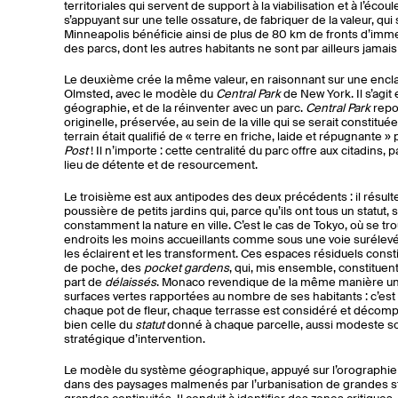
territoriales qui servent de support à la viabilisation et à l’écou
s’appuyant sur une telle ossature, de fabriquer de la valeur, qui 
Minneapolis bénéficie ainsi de plus de 80 km de fronts d’imm
des parcs, dont les autres habitants ne sont par ailleurs jamais
Le deuxième crée la même valeur, en raisonnant sur une encl
Olmsted, avec le modèle du
Central Park
de New York. Il s’agit
géographie, et de la réinventer avec un parc.
Central Park
repos
originelle, préservée, au sein de la ville qui se serait constitu
terrain était qualifié de « terre en friche, laide et répugnante »
Post
! Il n’importe : cette centralité du parc offre aux citadins, 
lieu de détente et de resourcement.
Le troisième est aux antipodes des deux précédents : il résulte
poussière de petits jardins qui, parce qu’ils ont tous un statut,
constamment la nature en ville. C’est le cas de Tokyo, où se t
endroits les moins accueillants comme sous une voie surélevée
les éclairent et les transforment. Ces espaces résiduels const
de poche, des
pocket gardens
, qui, mis ensemble, constituent 
part de
délaissés
. Monaco revendique de la même manière un
surfaces vertes rapportées au nombre de ses habitants : c’est 
chaque pot de fleur, chaque terrasse est considéré et décomp
bien celle du
statut
donné à chaque parcelle, aussi modeste soit
stratégique d’intervention.
Le modèle du système géographique, appuyé sur l’orographie et
dans des paysages malmenés par l’urbanisation de grandes s