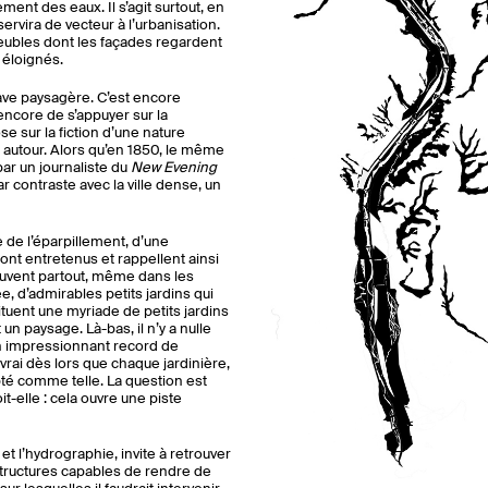
lement des eaux. Il s’agit surtout, en
servira de vecteur à l’urbanisation.
eubles dont les façades regardent
 éloignés.
ave paysagère. C’est encore
 encore de s’appuyer sur la
e sur la fiction d’une nature
ée autour. Alors qu’en 1850, le même
 par un journaliste du
New Evening
par contraste avec la ville dense, un
 de l’éparpillement, d’une
 sont entretenus et rappellent ainsi
rouvent partout, même dans les
, d’admirables petits jardins qui
ituent une myriade de petits jardins
un paysage. Là-bas, il n’y a nulle
 impressionnant record de
vrai dès lors que chaque jardinière,
té comme telle. La question est
-elle : cela ouvre une piste
 l’hydrographie, invite à retrouver
tructures capables de rendre de