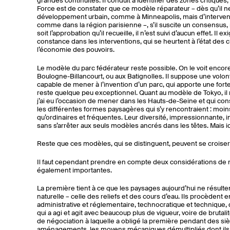
grandes continuités. Il conduit à identifier des zones critiques, s
Force est de constater que ce modèle réparateur – dès qu’il ne 
développement urbain, comme à Minneapolis, mais d’intervenir s
comme dans la région parisienne –, s’il suscite un consensus, re
soit l’approbation qu’il recueille, il n’est suivi d’aucun effet. Il 
constance dans les interventions, qui se heurtent à l’état des 
l’économie des pouvoirs.
Le modèle du parc fédérateur reste possible. On le voit encor
Boulogne-Billancourt, ou aux Batignolles. Il suppose une volont
capable de mener à l’invention d’un parc, qui apporte une forte 
reste quelque peu exceptionnel. Quant au modèle de Tokyo, il
j’ai eu l’occasion de mener dans les Hauts-de-Seine et qui co
les différentes formes paysagères qui s’y rencontraient : moi
qu’ordinaires et fréquentes. Leur diversité, impressionnante, i
sans s’arrêter aux seuls modèles ancrés dans les têtes. Mais ici 
Reste que ces modèles, qui se distinguent, peuvent se croiser –
Il faut cependant prendre en compte deux considérations de n
également importantes.
La première tient à ce que les paysages aujourd’hui ne résult
naturelle – celle des reliefs et des cours d’eau. Ils procèdent e
administrative et réglementaire, technocratique et technique,
qui a agi et agit avec beaucoup plus de vigueur, voire de brutali
de négociation à laquelle a obligé la première pendant des siè
aménagements, les moyens mécaniques démultipliés dont ils di