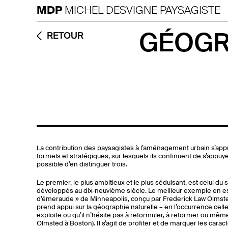
MDP
MICHEL DESVIGNE PAYSAGISTE
GÉOGR
RETOUR
La contribution des paysagistes à l’aménagement urbain s’app
formels et stratégiques, sur lesquels ils continuent de s’appuy
possible d’en distinguer trois.
Le premier, le plus ambitieux et le plus séduisant, est celui d
développés au dix-neuvième siècle. Le meilleur exemple en est
d’émeraude » de Minneapolis, conçu par Frederick Law Olmsted
prend appui sur la géographie naturelle – en l’occurrence celle d
exploite ou qu’il n’hésite pas à reformuler, à reformer ou mê
Olmsted à Boston). Il s’agit de profiter et de marquer les caract