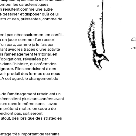
tomper les caractéristiques
i en résultent comme une autre
 dessiner et disposer qu’à celui
rastructures, puissantes, comme de
ntrent pas nécessairement en conflit.
eux en jouer comme d’un ressort
’un parc, comme je le fais par
lant avec les traces d’une activité
ans l’aménagement territorial, en
’obligations, réveillées par
 dans l’histoire, qui créent des
ignorer. Elles conduisent à des
avoir produit des formes que nous
. A cet égard, le changement de
s de l’aménagement urbain est un
 nécessitent plusieurs années avant
jours dans le même sens – avec
l’on prétend mettre en œuvre de
ndront pas, soit seront
tout, dès lors que des stratégies
entage très important de terrains